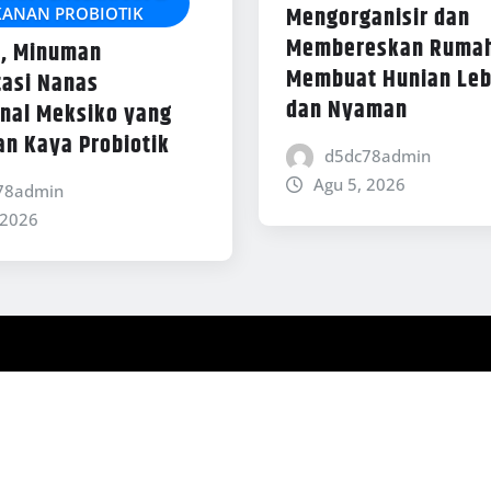
Mengorganisir dan
ANAN PROBIOTIK
Membereskan Rumah
, Minuman
Membuat Hunian Leb
asi Nanas
dan Nyaman
onal Meksiko yang
an Kaya Probiotik
d5dc78admin
Agu 5, 2026
78admin
 2026
y ThemeArile