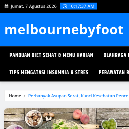
Skip
Jumat, 7 Agustus 2026
10:17:37 AM
to
content
melbournebyfoot
PANDUAN DIET SEHAT & MENU HARIAN
OLAHRAGA 
TIPS MENGATASI INSOMNIA & STRES
PERAWATAN R
Home
Perbanyak Asupan Serat, Kunci Kesehatan Pence