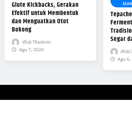
Glute Kickbacks, Gerakan
MAK
Efektif untuk Membentuk
Tepache
dan Menguatkan Otot
Ferment
Bokong
Tradisi
Segar d
d5dc78admin
Agu 7, 2026
d5dc
Agu 6,
Copyright © 2026 | Powered by
WordPress
|
News Mart
b