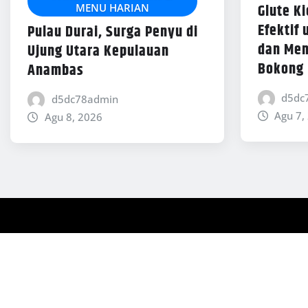
Glute K
MENU HARIAN
Efektif
Pulau Durai, Surga Penyu di
dan Men
Ujung Utara Kepulauan
Bokong
Anambas
d5dc
d5dc78admin
Agu 7,
Agu 8, 2026
Copyright © 2026 | Powered by
WordPress
|
News Mart
b