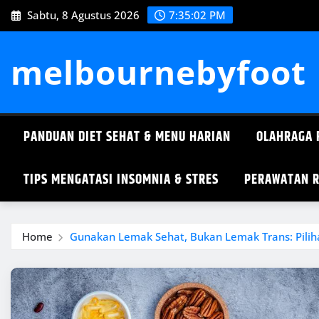
Skip
Sabtu, 8 Agustus 2026
7:35:02 PM
to
content
melbournebyfoot
PANDUAN DIET SEHAT & MENU HARIAN
OLAHRAGA 
TIPS MENGATASI INSOMNIA & STRES
PERAWATAN R
Home
Gunakan Lemak Sehat, Bukan Lemak Trans: Piliha