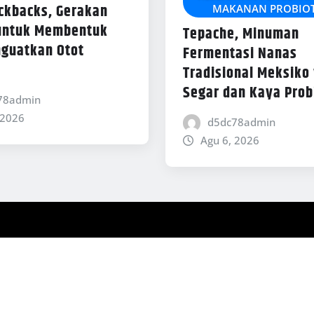
ickbacks, Gerakan
MAKANAN PROBIOT
 untuk Membentuk
Tepache, Minuman
guatkan Otot
Fermentasi Nanas
Tradisional Meksiko
Segar dan Kaya Prob
78admin
 2026
d5dc78admin
Agu 6, 2026
y ThemeArile