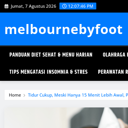
Skip
Jumat, 7 Agustus 2026
12:07:47 PM
to
content
melbournebyfoot
PANDUAN DIET SEHAT & MENU HARIAN
OLAHRAGA 
TIPS MENGATASI INSOMNIA & STRES
PERAWATAN R
Home
Tidur Cukup, Meski Hanya 15 Menit Lebih Awal,