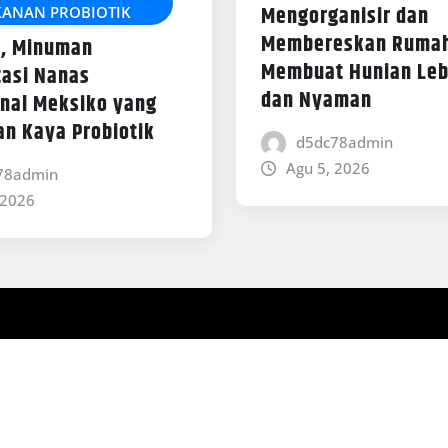
Mengorganisir dan
ANAN PROBIOTIK
Membereskan Rumah
, Minuman
Membuat Hunian Leb
asi Nanas
dan Nyaman
onal Meksiko yang
an Kaya Probiotik
d5dc78admin
Agu 5, 2026
78admin
 2026
y ThemeArile