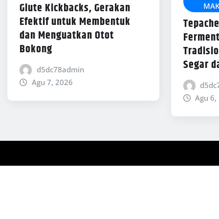
Glute Kickbacks, Gerakan
MAK
Efektif untuk Membentuk
Tepache
dan Menguatkan Otot
Ferment
Bokong
Tradisi
Segar d
d5dc78admin
Agu 7, 2026
d5dc
Agu 6,
Copyright © 2026 | Powered by
WordPress
|
News Mart
b