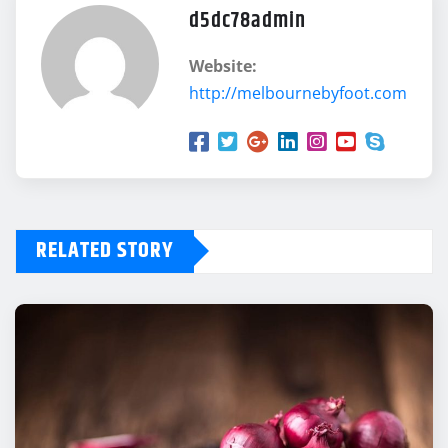
d5dc78admin
Website:
http://melbournebyfoot.com
RELATED STORY