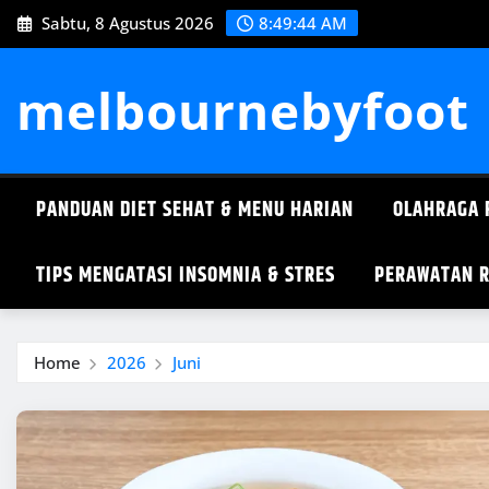
Skip
Sabtu, 8 Agustus 2026
8:49:45 AM
to
content
melbournebyfoot
PANDUAN DIET SEHAT & MENU HARIAN
OLAHRAGA 
TIPS MENGATASI INSOMNIA & STRES
PERAWATAN R
Home
2026
Juni