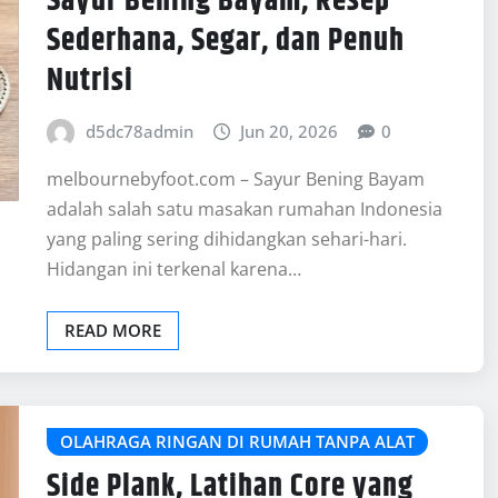
Sayur Bening Bayam, Resep
Sederhana, Segar, dan Penuh
Nutrisi
d5dc78admin
Jun 20, 2026
0
melbournebyfoot.com – Sayur Bening Bayam
adalah salah satu masakan rumahan Indonesia
yang paling sering dihidangkan sehari-hari.
Hidangan ini terkenal karena…
READ MORE
OLAHRAGA RINGAN DI RUMAH TANPA ALAT
Side Plank, Latihan Core yang