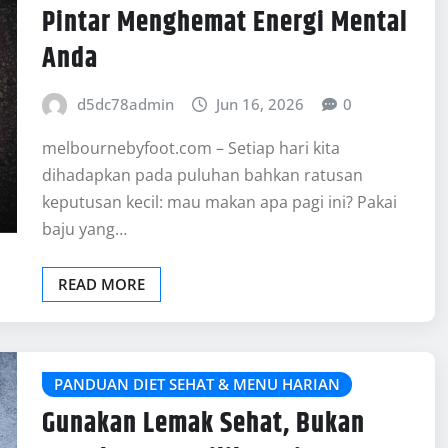
Pintar Menghemat Energi Mental
Anda
d5dc78admin
Jun 16, 2026
0
melbournebyfoot.com – Setiap hari kita
dihadapkan pada puluhan bahkan ratusan
keputusan kecil: mau makan apa pagi ini? Pakai
baju yang…
READ MORE
PANDUAN DIET SEHAT & MENU HARIAN
Gunakan Lemak Sehat, Bukan