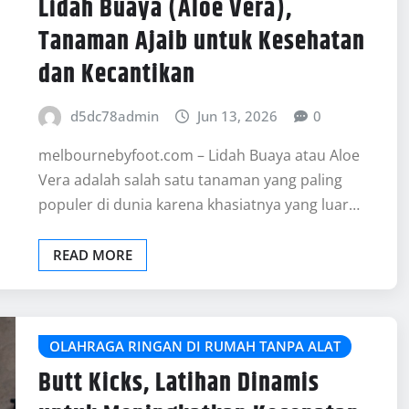
Lidah Buaya (Aloe Vera),
Tanaman Ajaib untuk Kesehatan
dan Kecantikan
d5dc78admin
Jun 13, 2026
0
melbournebyfoot.com – Lidah Buaya atau Aloe
Vera adalah salah satu tanaman yang paling
populer di dunia karena khasiatnya yang luar…
READ MORE
OLAHRAGA RINGAN DI RUMAH TANPA ALAT
Butt Kicks, Latihan Dinamis